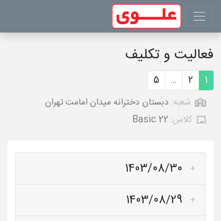
فعالیت و تکلیف
5
...
2
1
شعبه:
دبستان دخترانه میدان امامت تهران
کلاس:
Basic 22
1403/08/30
1403/08/29