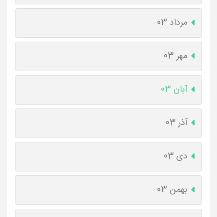
مرداد 03
مهر 03
آبان 03
آذر 03
دی 03
بهمن 03