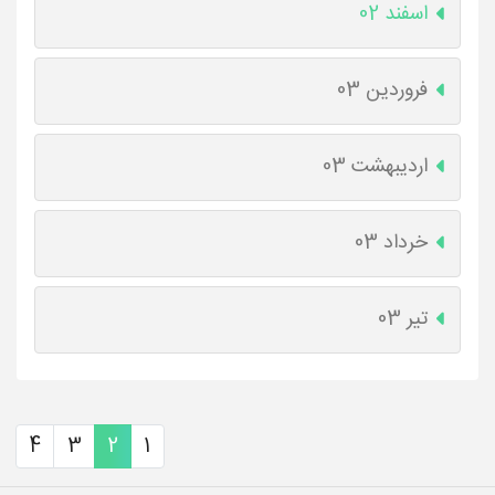
اسفند 02
فروردین 03
اردیبهشت 03
خرداد 03
تیر 03
4
3
2
1