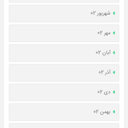
شهریور 02
مهر 02
آبان 02
آذر 02
دی 02
بهمن 02