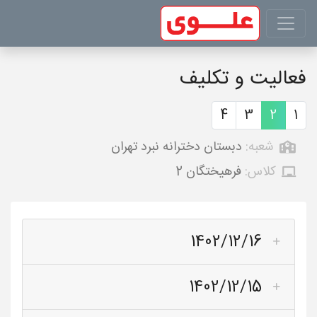
فعالیت و تکلیف
4
3
2
1
شعبه:
دبستان دخترانه نبرد تهران
کلاس:
فرهیختگان 2
1402/12/16
1402/12/15