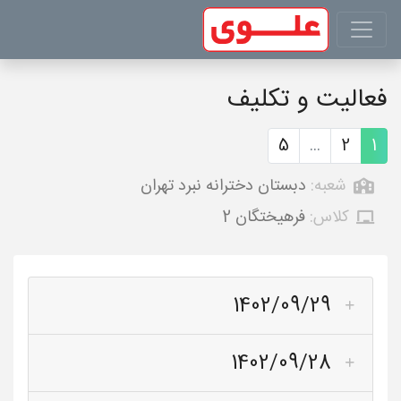
فعالیت و تکلیف
5
...
2
1
شعبه:
دبستان دخترانه نبرد تهران
کلاس:
فرهیختگان 2
1402/09/29
1402/09/28