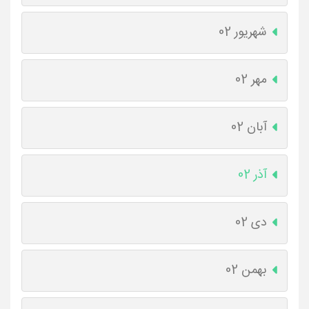
شهریور 02
مهر 02
آبان 02
آذر 02
دی 02
بهمن 02