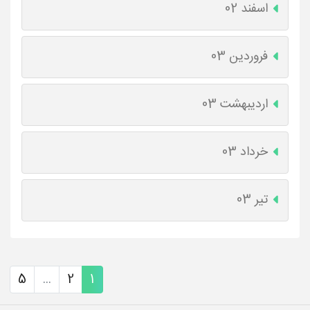
اسفند 02
فروردین 03
اردیبهشت 03
خرداد 03
تیر 03
5
...
2
1