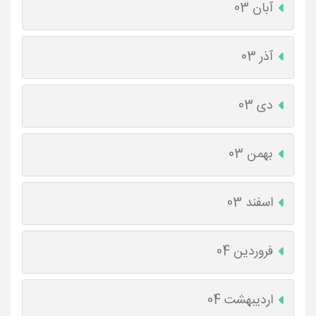
آبان 03
آذر 03
دی 03
بهمن 03
اسفند 03
فروردین 04
اردیبهشت 04