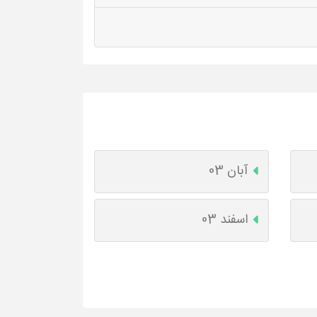
آبان 03
اسفند 03