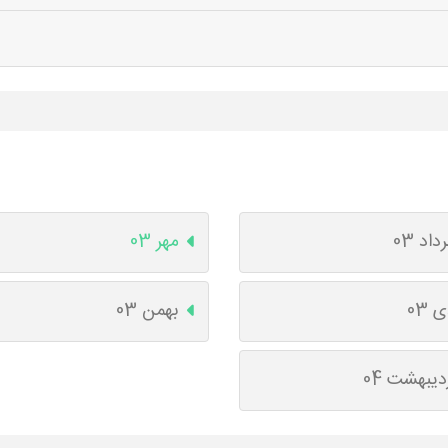
داد 03
مهر 03
 03
بهمن 03
دیبهشت 04