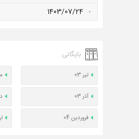
1403/07/24
بایگانی
تیر 03
مر
آذر 03
دی
فروردین 04
ار