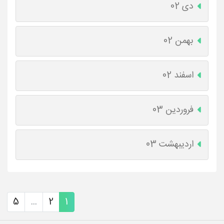
دی 02
بهمن 02
اسفند 02
فروردین 03
اردیبهشت 03
5
...
2
1