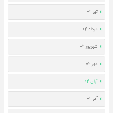
تیر 02
مرداد 02
شهریور 02
مهر 02
آبان 02
آذر 02