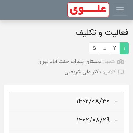
فعالیت و تکلیف
5
...
2
1
شعبه:
دبستان پسرانه جنت آباد تهران
کلاس:
دکتر علی شریعتی
1402/08/30
1402/08/29