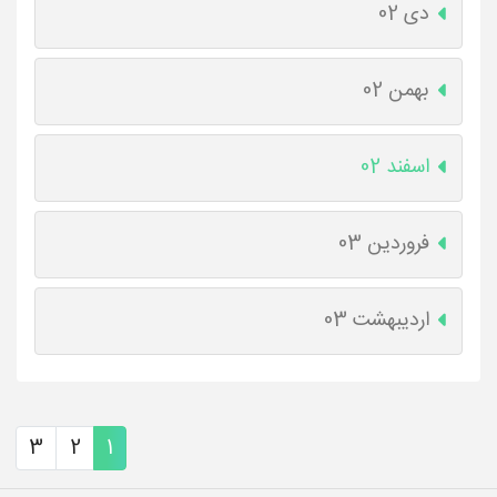
دی 02
بهمن 02
اسفند 02
فروردین 03
اردیبهشت 03
3
2
1