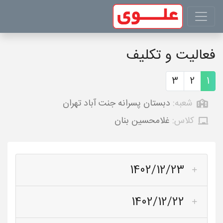
فعالیت و تکلیف
3
2
1
شعبه:
دبستان پسرانه جنت آباد تهران
کلاس:
غلامحسین بنان
1402/12/23
1402/12/22