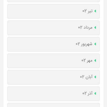
تیر 02
مرداد 02
شهریور 02
مهر 02
آبان 02
آذر 02