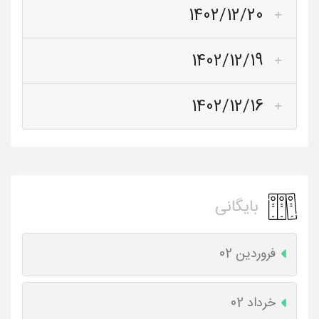
1402/12/20
1402/12/19
1402/12/16
بایگانی
فروردین 02
خرداد 02