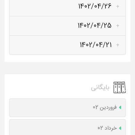
1402/04/26
1402/04/25
1402/04/21
بایگانی
فروردین 02
خرداد 02