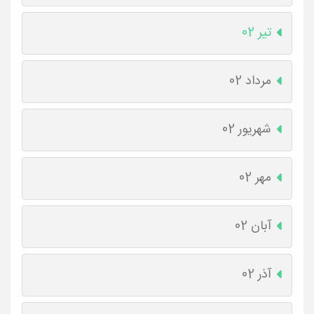
تیر 02
مرداد 02
شهریور 02
مهر 02
آبان 02
آذر 02