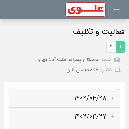
فعالیت و تکلیف
2
1
شعبه:
دبستان پسرانه جنت آباد تهران
کلاس:
غلامحسین بنان
1402/04/28
1402/04/27