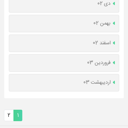
دی 02
بهمن 02
اسفند 02
فروردین 03
اردیبهشت 03
2
1