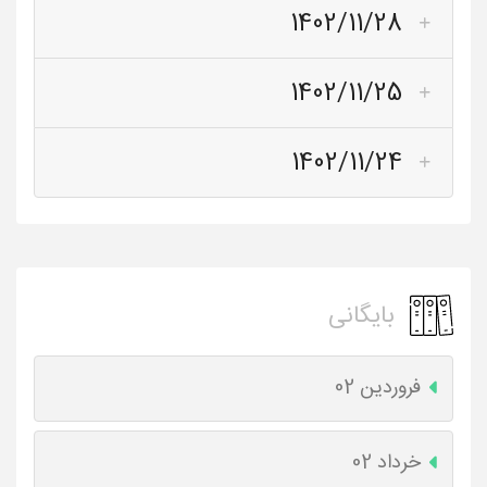
1402/11/28
1402/11/25
1402/11/24
بایگانی
فروردین 02
خرداد 02