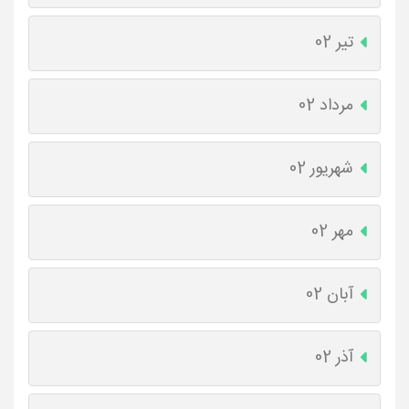
تیر 02
مرداد 02
شهریور 02
مهر 02
آبان 02
آذر 02