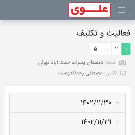
فعالیت و تکلیف
5
...
2
1
شعبه:
دبستان پسرانه جنت آباد تهران
کلاس:
مصطفی رحماندوست
1402/11/30
1402/11/29