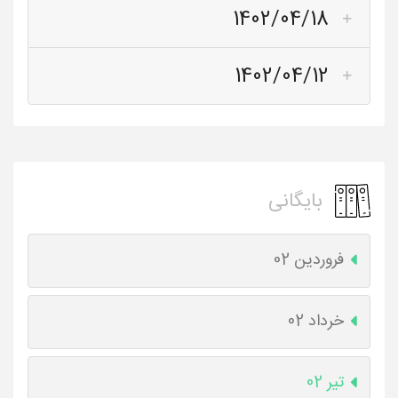
1402/04/18
1402/04/12
بایگانی
فروردین 02
خرداد 02
تیر 02