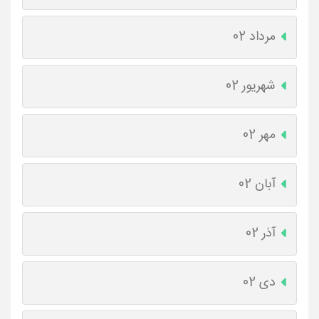
مرداد 02
شهریور 02
مهر 02
آبان 02
آذر 02
دی 02