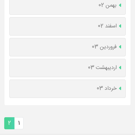
بهمن 02
اسفند 02
فروردین 03
اردیبهشت 03
خرداد 03
2
1