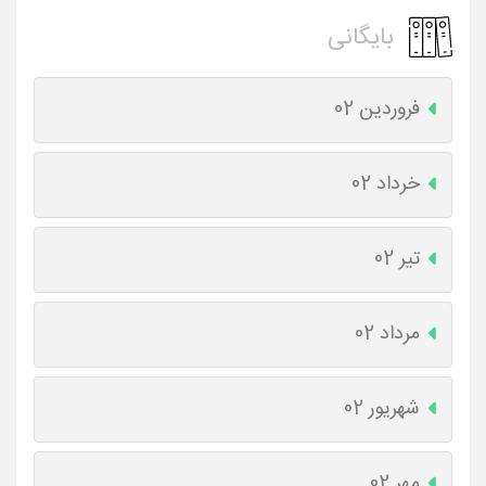
بایگانی
فروردین 02
خرداد 02
تیر 02
مرداد 02
شهریور 02
مهر 02