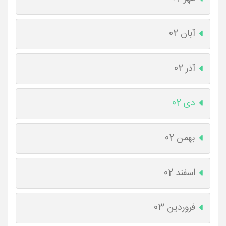
آبان 02
آذر 02
دی 02
بهمن 02
اسفند 02
فروردین 03