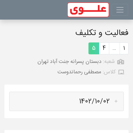
فعالیت و تکلیف
5
4
...
1
شعبه:
دبستان پسرانه جنت آباد تهران
کلاس:
مصطفی رحماندوست
1402/10/02