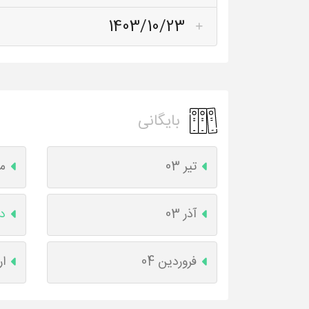
1403/10/23
بایگانی
تیر 03
مر
آذر 03
دی
فروردین 04
ار