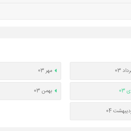
داد 03
مهر 03
 03
بهمن 03
دیبهشت 04