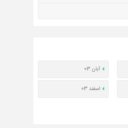
آبان 03
اسفند 03