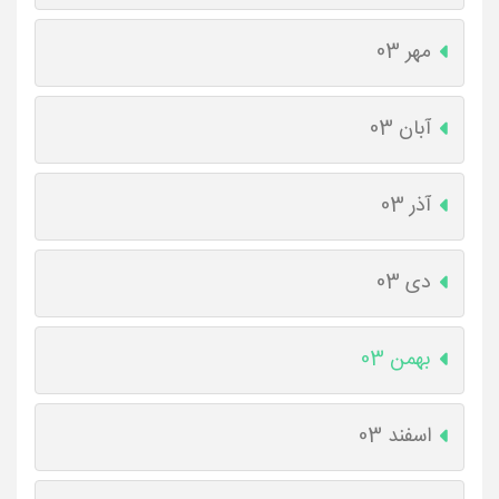
مهر 03
آبان 03
آذر 03
دی 03
بهمن 03
اسفند 03