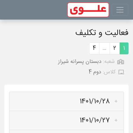
فعالیت و تکلیف
4
...
2
1
شعبه:
دبستان پسرانه شیراز
کلاس:
دوم 4
1401/10/28
1401/10/27