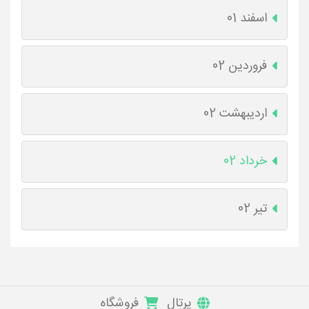
اسفند 01
فروردین 02
اردیبهشت 02
خرداد 02
تیر 02
پرتال
فروشگاه