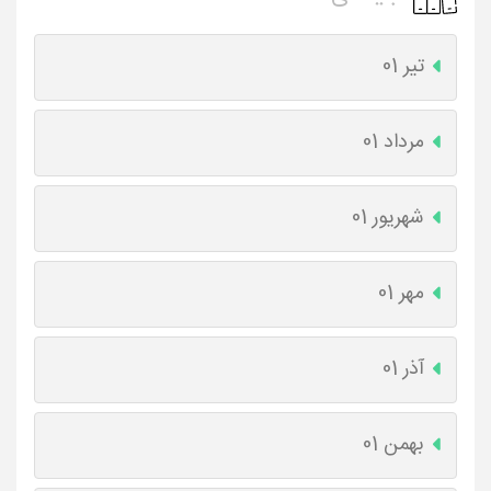
تیر 01
مرداد 01
شهریور 01
مهر 01
آذر 01
بهمن 01