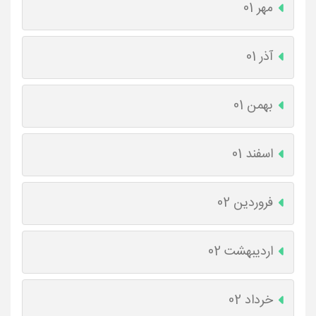
مهر 01
آذر 01
بهمن 01
اسفند 01
فروردین 02
اردیبهشت 02
خرداد 02