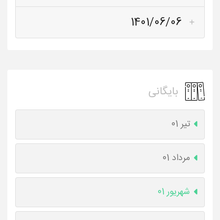
1401/06/06
بایگانی
تیر 01
مرداد 01
شهریور 01