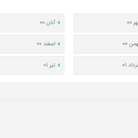
ر 00
آبان 00
من 00
اسفند 00
داد 01
تیر 01