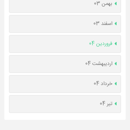
بهمن 03
اسفند 03
فروردین 04
اردیبهشت 04
خرداد 04
تیر 04