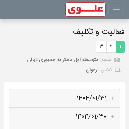
فعالیت و تکلیف
3
2
1
شعبه:
متوسطه اول دخترانه جمهوری تهران
کلاس:
ارغوان
1404/01/31
1404/01/30