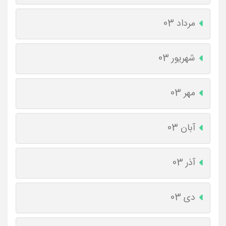
مرداد 03
شهریور 03
مهر 03
آبان 03
آذر 03
دی 03