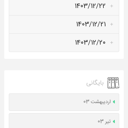
1403/12/22
1403/12/21
1403/12/20
بایگانی
اردیبهشت 03
تیر 03