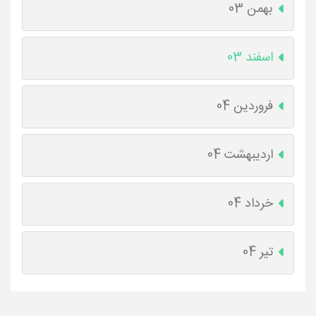
بهمن 03
اسفند 03
فروردین 04
اردیبهشت 04
خرداد 04
تیر 04