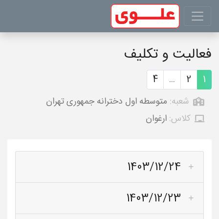
فعالیت و تکلیف
4
...
2
1
شعبه:
متوسطه اول دخترانه جمهوری تهران
کلاس:
ارغوان
1403/12/24
1403/12/23