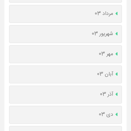
مرداد 03
شهریور 03
مهر 03
آبان 03
آذر 03
دی 03