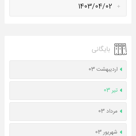
1403/04/02
بایگانی
اردیبهشت 03
تیر 03
مرداد 03
شهریور 03