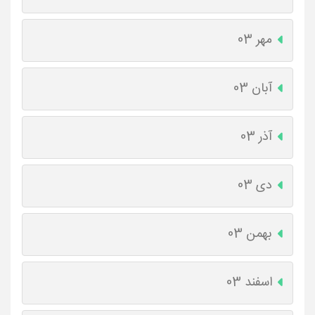
مهر 03
آبان 03
آذر 03
دی 03
بهمن 03
اسفند 03