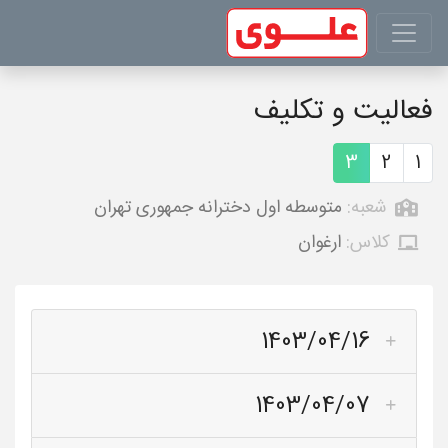
فعالیت و تکلیف
3
2
1
شعبه:
متوسطه اول دخترانه جمهوری تهران
کلاس:
ارغوان
1403/04/16
1403/04/07