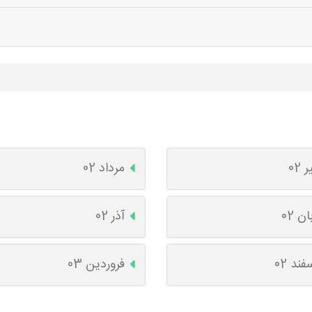
ر 02
مرداد 02
ان 02
آذر 02
فند 02
فروردین 03