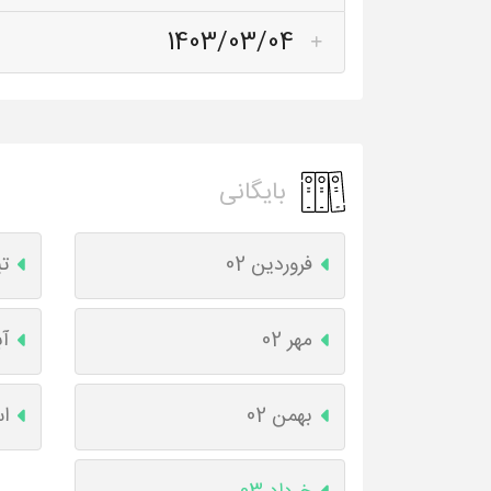
1403/03/04
بایگانی
فروردین 02
تی
مهر 02
آب
بهمن 02
اس