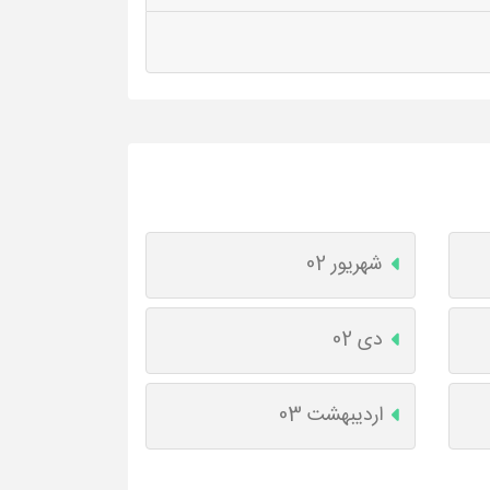
شهریور 02
دی 02
اردیبهشت 03