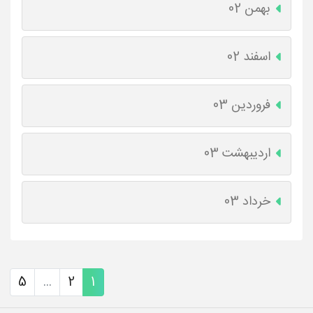
بهمن 02
اسفند 02
فروردین 03
اردیبهشت 03
خرداد 03
5
...
2
1