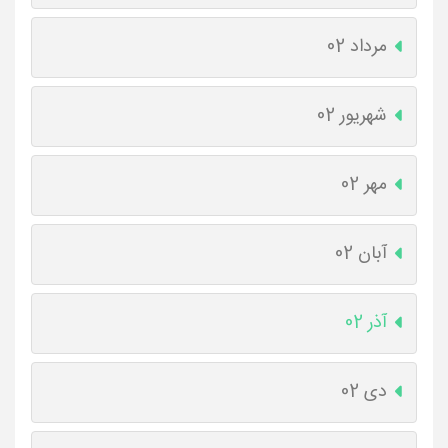
مرداد 02
شهریور 02
مهر 02
آبان 02
آذر 02
دی 02