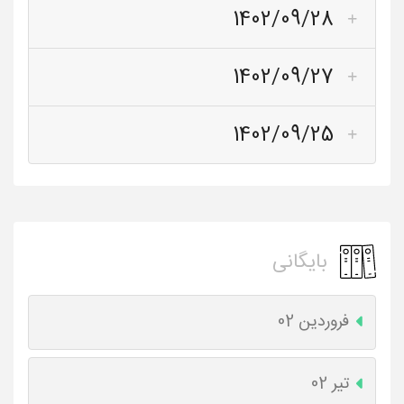
1402/09/28
1402/09/27
1402/09/25
بایگانی
فروردین 02
تیر 02