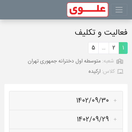
فعالیت و تکلیف
5
...
2
1
شعبه:
متوسطه اول دخترانه جمهوری تهران
کلاس:
ارکیده
1402/09/30
1402/09/29