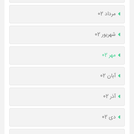
مرداد 02
شهریور 02
مهر 02
آبان 02
آذر 02
دی 02