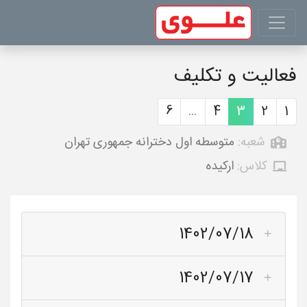
فعالیت و تکلیف
6
...
4
3
2
1
شعبه:
متوسطه اول دخترانه جمهوری تهران
کلاس:
ارکیده
1402/07/18
1402/07/17