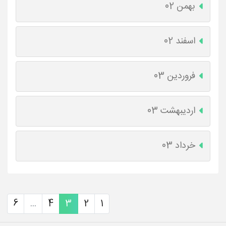
بهمن 02
اسفند 02
فروردین 03
اردیبهشت 03
خرداد 03
6
...
4
3
2
1