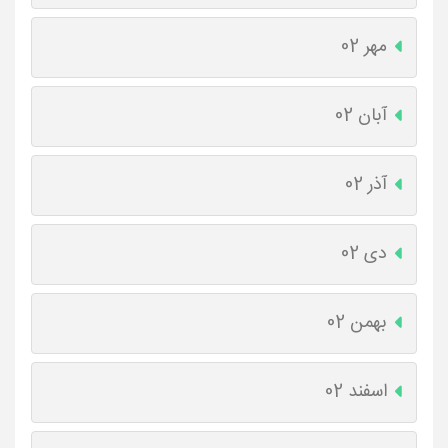
مهر 02
آبان 02
آذر 02
دی 02
بهمن 02
اسفند 02