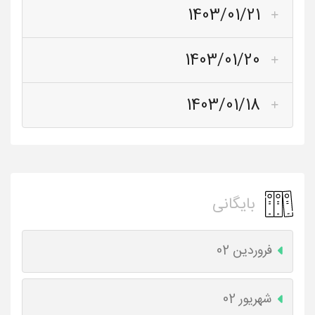
1403/01/21
1403/01/20
1403/01/18
بایگانی
فروردین 02
شهریور 02