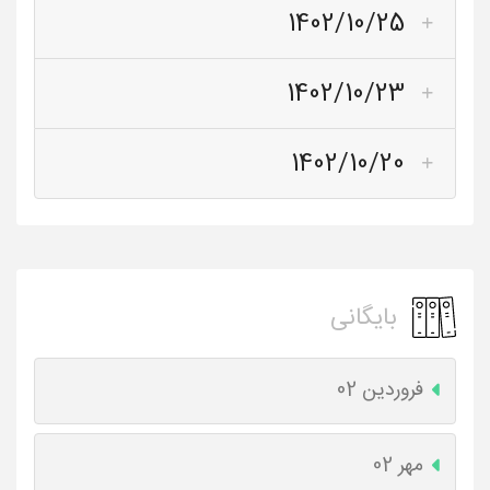
1402/10/25
1402/10/23
1402/10/20
بایگانی
فروردین 02
مهر 02