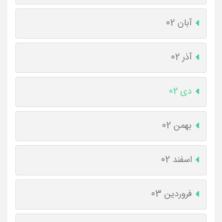
آبان 02
آذر 02
دی 02
بهمن 02
اسفند 02
فروردین 03