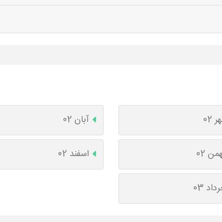
ر 02
آبان 02
من 02
اسفند 02
داد 03