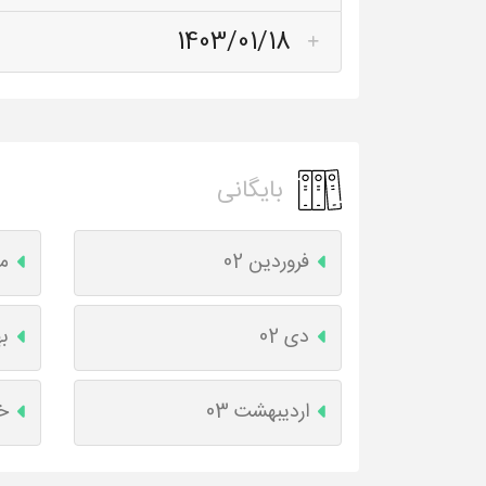
1403/01/18
بایگانی
فروردین 02
مه
دی 02
به
اردیبهشت 03
خر