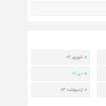
شهریور 02
دی 02
اردیبهشت 03