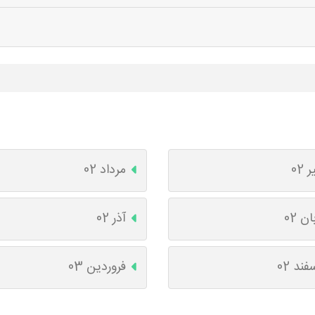
ر 02
مرداد 02
ان 02
آذر 02
فند 02
فروردین 03