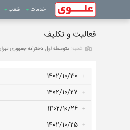
خدمات
شعب
فعالیت و تکلیف
شعبه:
متوسطه اول دخترانه جمهوری تهرا
1402/10/30
1402/10/27
1402/10/26
1402/10/25