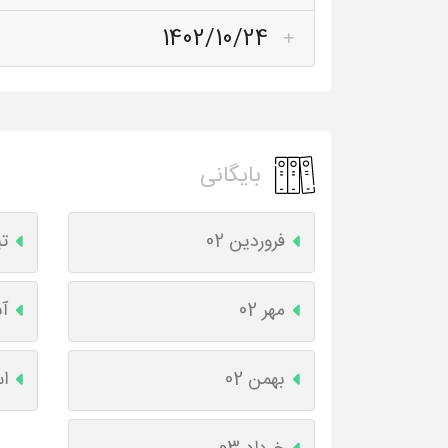
1402/10/24
بایگانی
فروردین 02
تی
مهر 02
آب
بهمن 02
اس