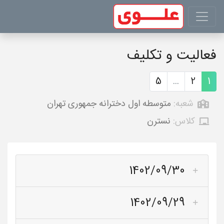
فعالیت و تکلیف
5
...
2
1
شعبه:
متوسطه اول دخترانه جمهوری تهران
کلاس:
نسترن
1402/09/30
1402/09/29