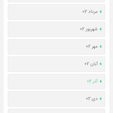
مرداد 02
شهریور 02
مهر 02
آبان 02
آذر 02
دی 02