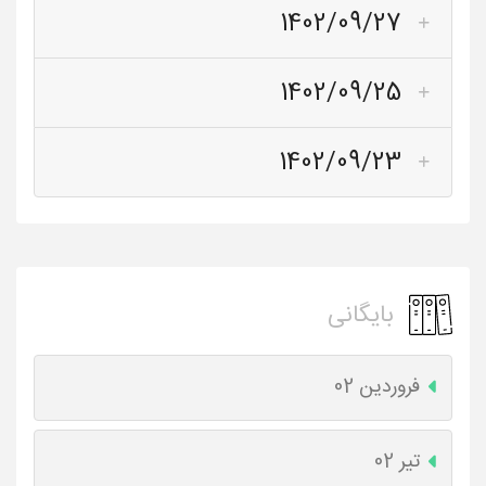
1402/09/27
1402/09/25
1402/09/23
بایگانی
فروردین 02
تیر 02