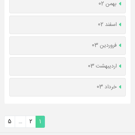
بهمن 02
اسفند 02
فروردین 03
اردیبهشت 03
خرداد 03
5
...
2
1