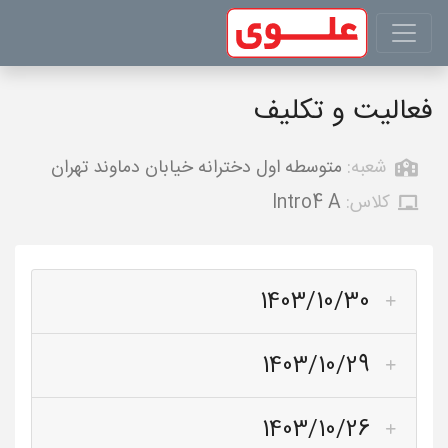
فعالیت و تکلیف
شعبه:
متوسطه اول دخترانه خیابان دماوند تهران
کلاس:
Intro4 A
1403/10/30
1403/10/29
1403/10/26