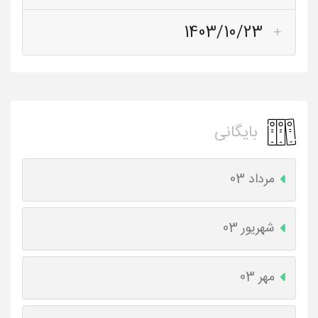
1403/10/23
بایگانی
مرداد 03
شهریور 03
مهر 03