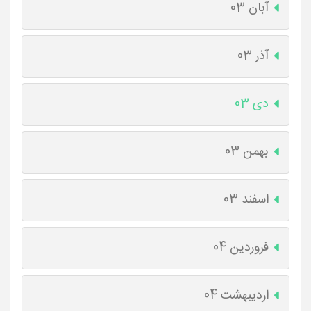
آبان 03
آذر 03
دی 03
بهمن 03
اسفند 03
فروردین 04
اردیبهشت 04