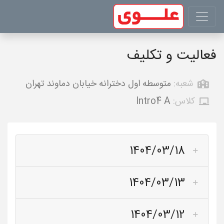
فعالیت و تکلیف
شعبه:
متوسطه اول دخترانه خیابان دماوند تهران
کلاس:
Intro4 A
1404/03/18
1404/03/13
1404/03/12