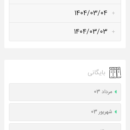
1404/03/04
1404/03/03
بایگانی
مرداد 03
شهریور 03