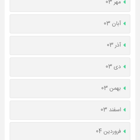
مهر 03
آبان 03
آذر 03
دی 03
بهمن 03
اسفند 03
فروردین 04