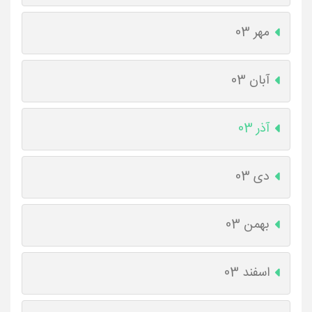
مهر 03
آبان 03
آذر 03
دی 03
بهمن 03
اسفند 03