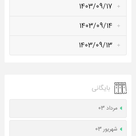
1403/09/17
1403/09/14
1403/09/13
بایگانی
مرداد 03
شهریور 03