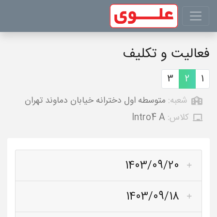
فعالیت و تکلیف
3
2
1
شعبه:
متوسطه اول دخترانه خیابان دماوند تهران
کلاس:
Intro4 A
1403/09/20
1403/09/18