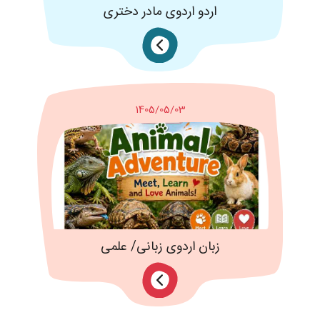
اردو اردوی مادر دختری
1405/05/03
زبان اردوی زبانی/ علمی