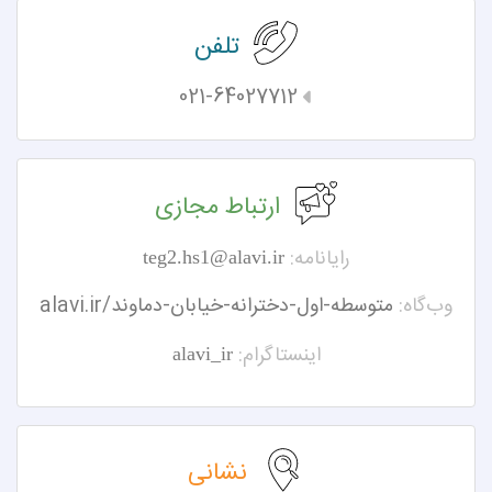
تلفن
021-64027712
ارتباط مجازی
رایانامه:
teg2.hs1@alavi.ir
وب‌گاه:
alavi.ir/متوسطه-اول-دخترانه-خیابان-دماوند
اینستاگرام:
alavi_ir
نشانی