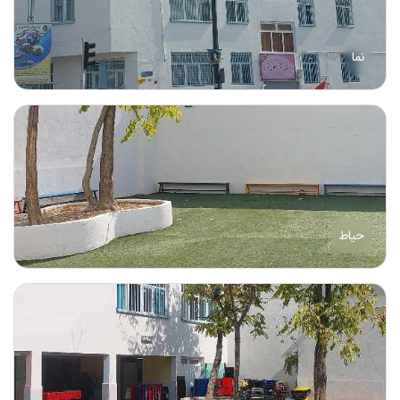
نما
حیاط