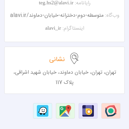
رایانامه:
teg.hs2@alavi.ir
وب‌گاه:
alavi.ir/متوسطه-دوم-دخترانه-خیابان-دماوند
اینستاگرام:
alavi_ir
نشانی
تهران، تهران،
خیابان دماوند، خیابان شهید اشراقی،
پلاک 117