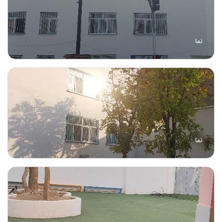
نما
نما