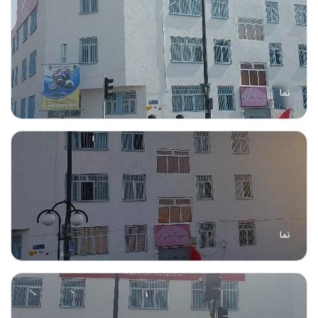
نما
نما