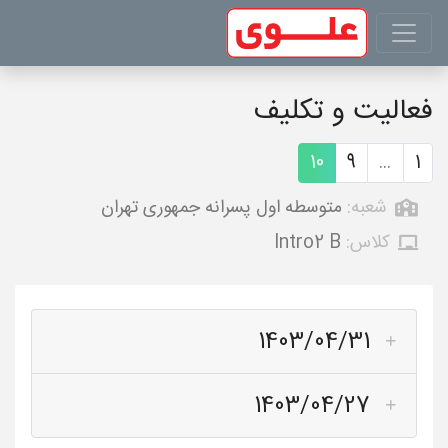
فعالیت و تکلیف
10
9
...
1
شعبه:
متوسطه اول پسرانه جمهوری تهران
کلاس:
Intro2 B
1403/04/31
1403/04/27