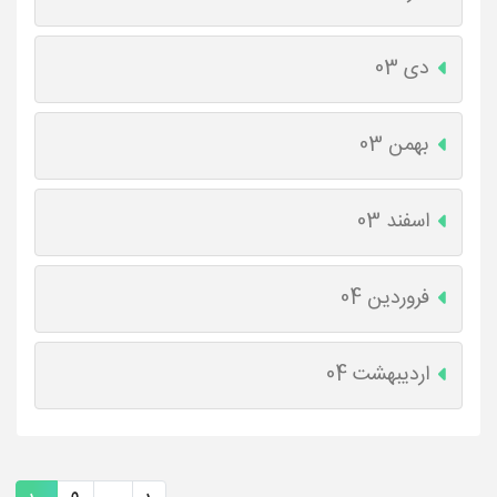
دی 03
بهمن 03
اسفند 03
فروردین 04
اردیبهشت 04