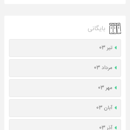
بایگانی
تیر 03
مرداد 03
مهر 03
آبان 03
آذر 03