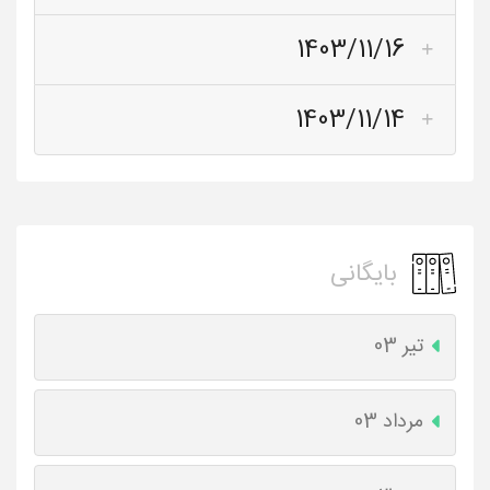
1403/11/16
1403/11/14
بایگانی
تیر 03
مرداد 03