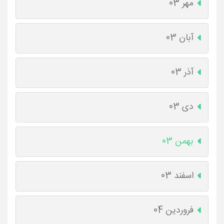
مهر 03
آبان 03
آذر 03
دی 03
بهمن 03
اسفند 03
فروردین 04