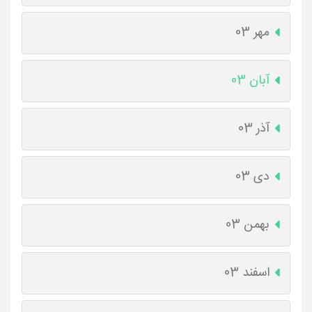
مهر 03
آبان 03
آذر 03
دی 03
بهمن 03
اسفند 03