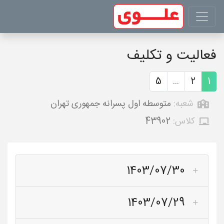
فعالیت و تکلیف
5
...
2
1
شعبه:
متوسطه اول پسرانه جمهوری تهران
کلاس:
43902
1403/07/30
1403/07/29