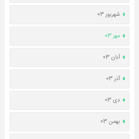
شهریور 03
مهر 03
آبان 03
آذر 03
دی 03
بهمن 03