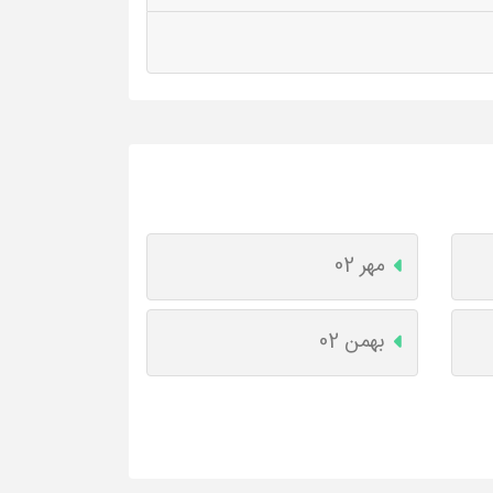
مهر 02
بهمن 02