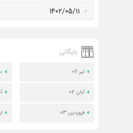
1402/05/11
بایگانی
تیر 02
مر
آبان 02
آذ
فروردین 03
ار