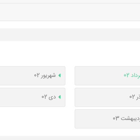
داد 02
شهریور 02
ر 02
دی 02
دیبهشت 03