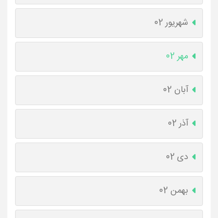
شهریور 02
مهر 02
آبان 02
آذر 02
دی 02
بهمن 02