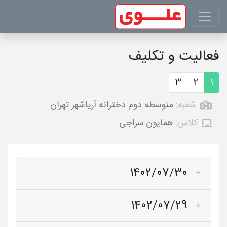
فعالیت و تکلیف
3
2
1
شعبه:
متوسطه دوم دخترانه آریاشهر تهران
کلاس:
همایون سراجی
1402/07/30
1402/07/29