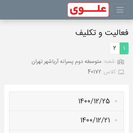
فعالیت و تکلیف
2
1
شعبه:
متوسطه دوم پسرانه آریاشهر تهران
کلاس:
40172
1400/12/25
1400/12/21