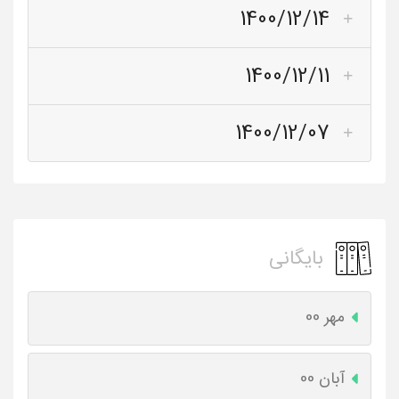
1400/12/14
1400/12/11
1400/12/07
بایگانی
مهر 00
آبان 00