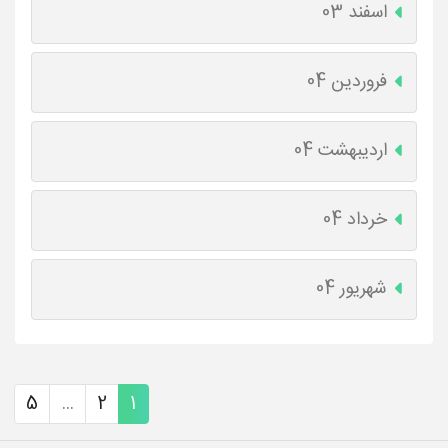
اسفند 03
فروردین 04
اردیبهشت 04
خرداد 04
شهریور 04
5
...
2
1