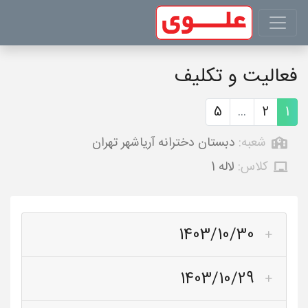
فعالیت و تکلیف
5
...
2
1
شعبه:
دبستان دخترانه آریاشهر تهران
کلاس:
لاله 1
1403/10/30
1403/10/29