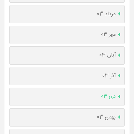
مرداد 03
مهر 03
آبان 03
آذر 03
دی 03
بهمن 03