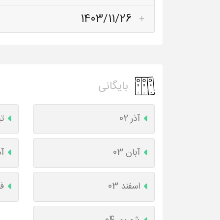
1403/11/26
بایگانی
آذر 02
تی
آبان 03
آذ
اسفند 03
فر