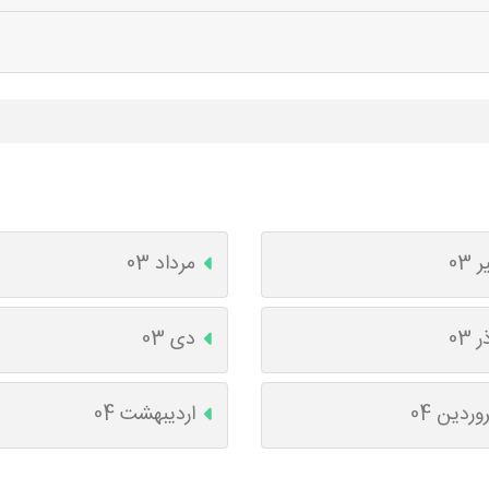
ر 03
مرداد 03
ر 03
دی 03
وردین 04
اردیبهشت 04