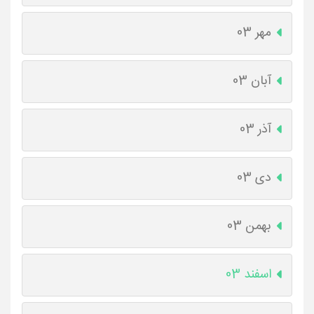
مهر 03
آبان 03
آذر 03
دی 03
بهمن 03
اسفند 03