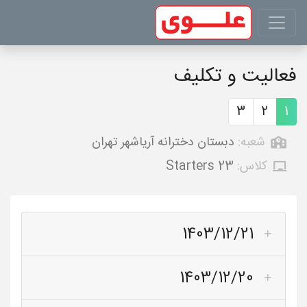
فعالیت و تکلیف
3
2
1
شعبه:
دبستان دخترانه آریاشهر تهران
کلاس:
Starters 23
1403/12/21
1403/12/20