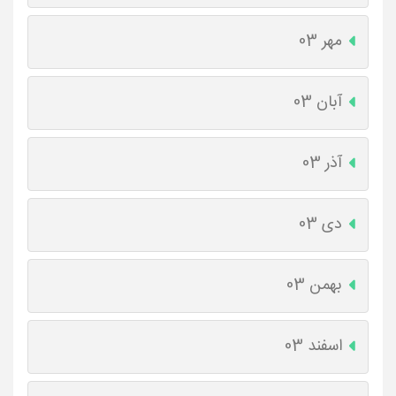
مهر 03
آبان 03
آذر 03
دی 03
بهمن 03
اسفند 03