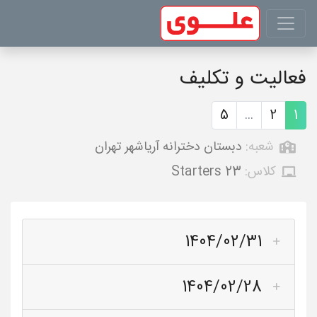
فعالیت و تکلیف
5
...
2
1
شعبه:
دبستان دخترانه آریاشهر تهران
کلاس:
Starters 23
1404/02/31
1404/02/28