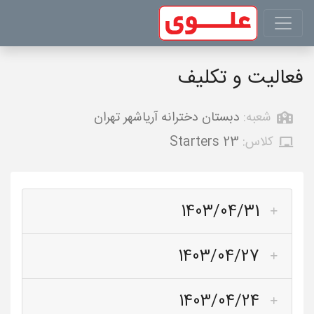
فعالیت و تکلیف
شعبه:
دبستان دخترانه آریاشهر تهران
کلاس:
Starters 23
1403/04/31
1403/04/27
1403/04/24