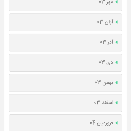
مهر 03
آبان 03
آذر 03
دی 03
بهمن 03
اسفند 03
فروردین 04