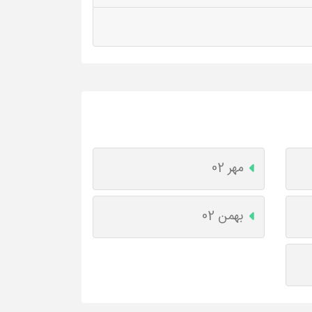
مهر 02
بهمن 02