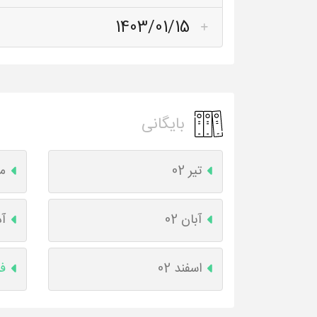
1403/01/15
بایگانی
تیر 02
مر
آبان 02
آذ
اسفند 02
فر