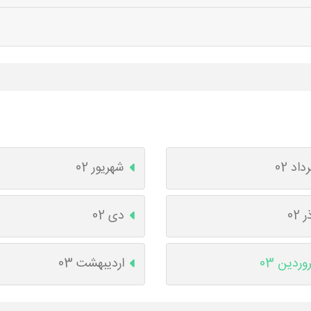
داد 02
شهریور 02
ر 02
دی 02
وردین 03
اردیبهشت 03