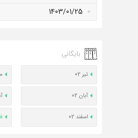
1403/01/25
بایگانی
تیر 02
مر
آبان 02
آذ
اسفند 02
فر