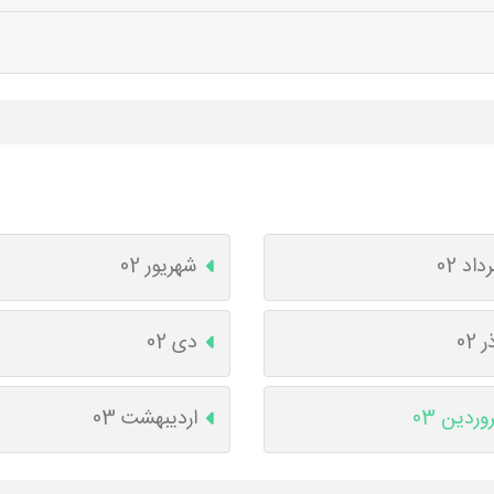
داد 02
شهریور 02
ر 02
دی 02
وردین 03
اردیبهشت 03