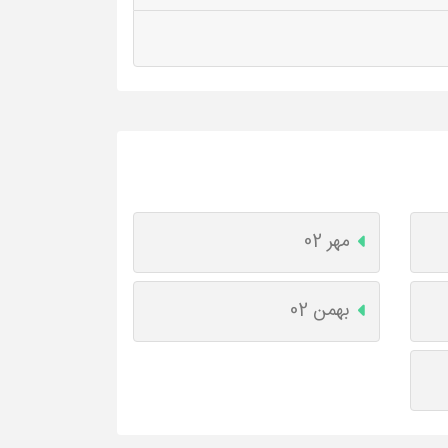
مهر 02
بهمن 02