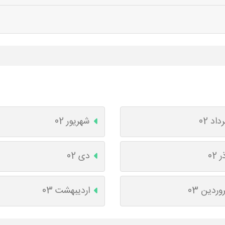
داد 02
شهریور 02
ر 02
دی 02
وردین 03
اردیبهشت 03