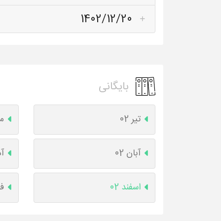
1402/12/20
بایگانی
تیر 02
مر
آبان 02
آذ
اسفند 02
فر