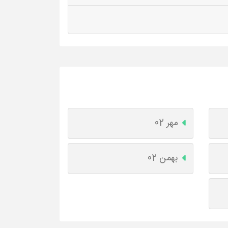
مهر 02
بهمن 02