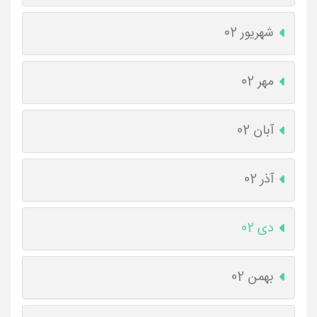
شهریور 02
مهر 02
آبان 02
آذر 02
دی 02
بهمن 02