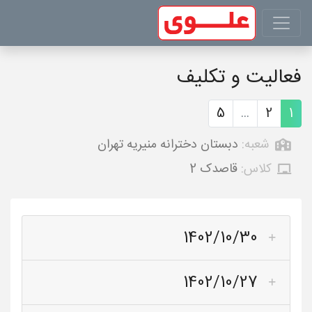
فعالیت و تکلیف
5
...
2
1
شعبه:
دبستان دخترانه منیریه تهران
کلاس:
قاصدک 2
1402/10/30
1402/10/27