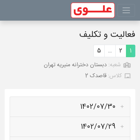
فعالیت و تکلیف
5
...
2
1
شعبه:
دبستان دخترانه منیریه تهران
کلاس:
قاصدک 2
1402/07/30
1402/07/29