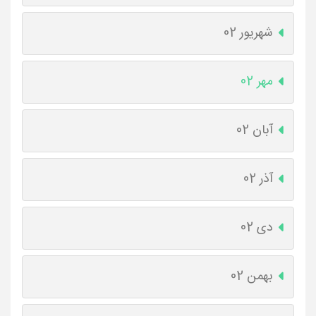
شهریور 02
مهر 02
آبان 02
آذر 02
دی 02
بهمن 02